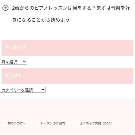
2歳からのピアノレッスンは何をする？まずは音楽を好
きになることから始めよう
アーカイブ
ア
ー
カテゴリー
カ
イ
カ
ブ
テ
ゴ
リ
ー
初めての方へ
レッスンのご案内
よくあるご質問（Q&A）