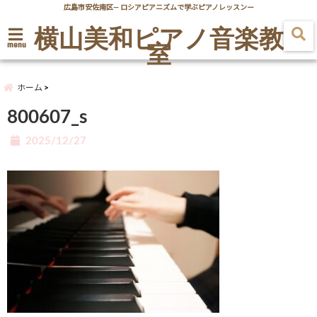
広島市安佐南区― ロシアピアニズムで学ぶピアノレッスンー
横山美和ピアノ音楽教
室
menu
ホーム
800607_s
2025/12/27