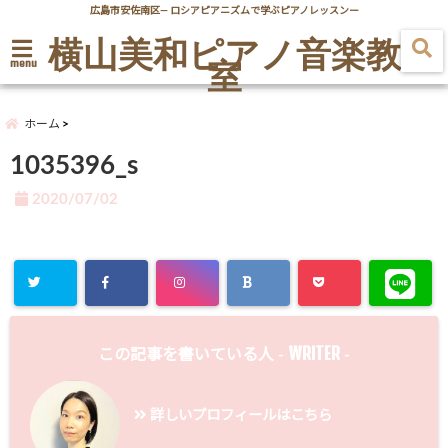
広島市安佐南区― ロシアピアニズムで学ぶピアノレッスンー
横山美和ピアノ音楽教
室
menu
ホーム
1035396_s
2020/07/02
WRITER
この記事を書いている人 -
-
詳しいプロフィールはこちら