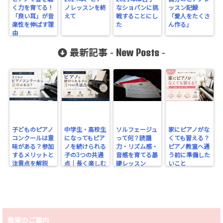
く力を育てる！
ノレッスンを終
なショパンに挑
ッスン記録
「良い耳」が音
えて
戦することにし
「愛人をたくさ
楽性を伸ばす理
た
ん作る」
由
New Posts
最新記事 -
-
子どものピアノ
中学生・高校生
ソルフェージュ
家にピアノがな
コンクールは意
になってもピア
って何？読譜
くても習える？
味がある？参加
ノを続けられる
力・リズム感・
ピアノ教室へ通
するメリットと
子の3つの共通
音感を育てる基
う前に準備した
注意点を解説
点｜長く楽しむ
礎レッスン
いこと
ために大切なこ
と
教室のご案内