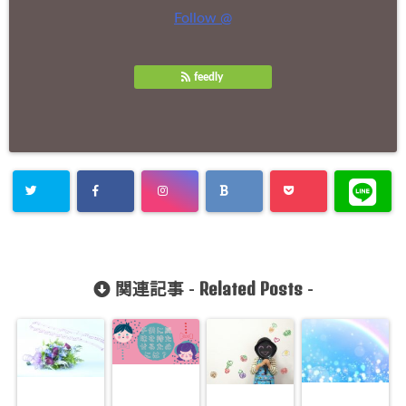
Follow @
feedly
Related Posts
関連記事 -
-