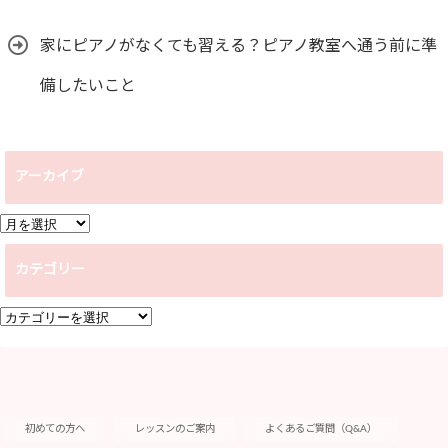
家にピアノがなくても習える？ピアノ教室へ通う前に準
備したいこと
アーカイブ
ア
ー
カテゴリー
カ
イ
カ
ブ
テ
ゴ
リ
ー
初めての方へ
レッスンのご案内
よくあるご質問（Q&A）