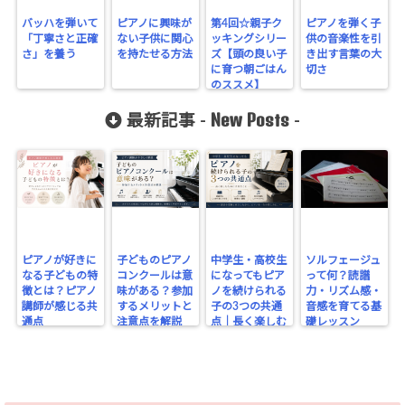
バッハを弾いて
ピアノに興味が
第4回☆親子ク
ピアノを弾く子
「丁寧さと正確
ない子供に関心
ッキングシリー
供の音楽性を引
さ」を養う
を持たせる方法
ズ【頭の良い子
き出す言葉の大
に育つ朝ごはん
切さ
のススメ】
New Posts
最新記事 -
-
ピアノが好きに
子どものピアノ
中学生・高校生
ソルフェージュ
なる子どもの特
コンクールは意
になってもピア
って何？読譜
徴とは？ピアノ
味がある？参加
ノを続けられる
力・リズム感・
講師が感じる共
するメリットと
子の3つの共通
音感を育てる基
通点
注意点を解説
点｜長く楽しむ
礎レッスン
ために大切なこ
と