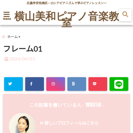
広島市安佐南区― ロシアピアニズムで学ぶピアノレッスンー
横山美和ピアノ音楽教
室
menu
ホーム
フレーム01
2024/04/03
WRITER
この記事を書いている人 -
-
詳しいプロフィールはこちら