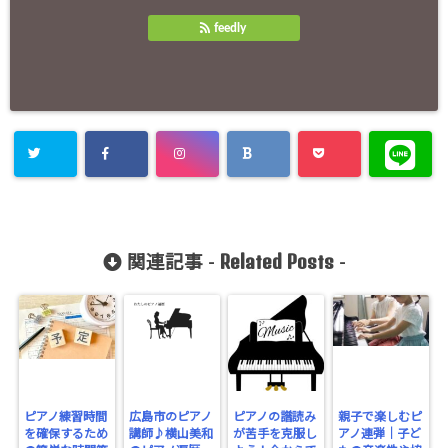
feedly
Related Posts
関連記事 -
-
ピアノ練習時間
広島市のピアノ
ピアノの譜読み
親子で楽しむピ
を確保するため
講師♪横山美和
が苦手を克服し
アノ連弾｜子ど