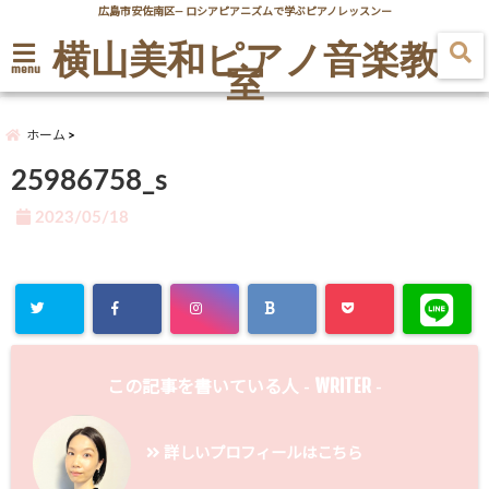
広島市安佐南区― ロシアピアニズムで学ぶピアノレッスンー
横山美和ピアノ音楽教
室
menu
ホーム
25986758_s
2023/05/18
WRITER
この記事を書いている人 -
-
詳しいプロフィールはこちら