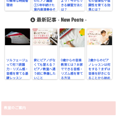
の簡単な時間管
のピアノ遍歴
よう！今からで
もの音楽性や協
理術
③5年半続けた
きる練習方法と
調性を育てる効
室内楽演奏会そ
は？
果とは？
してこれからの
New Posts
夢
最新記事 -
-
ソルフェージュ
家にピアノがな
0歳からの音楽
2歳からのピア
って何？読譜
くても習える？
教育とは？お家
ノレッスンは何
力・リズム感・
ピアノ教室へ通
でできる音感・
をする？まずは
音感を育てる基
う前に準備した
リズム感を育て
音楽を好きにな
礎レッスン
いこと
る方法
ることから始め
よう
教室のご案内