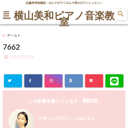
広島市安佐南区― ロシアピアニズムで学ぶピアノレッスンー
横山美和ピアノ音楽教
室
menu
ホーム
7662
2020/09/29
WRITER
この記事を書いている人 -
-
詳しいプロフィールはこちら