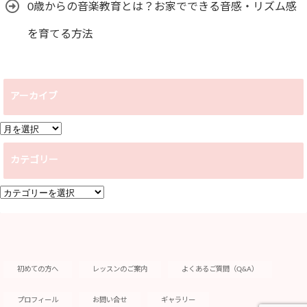
0歳からの音楽教育とは？お家でできる音感・リズム感
を育てる方法
アーカイブ
ア
ー
カテゴリー
カ
イ
カ
ブ
テ
ゴ
リ
ー
初めての方へ
レッスンのご案内
よくあるご質問（Q&A）
プロフィール
お問い合せ
ギャラリー