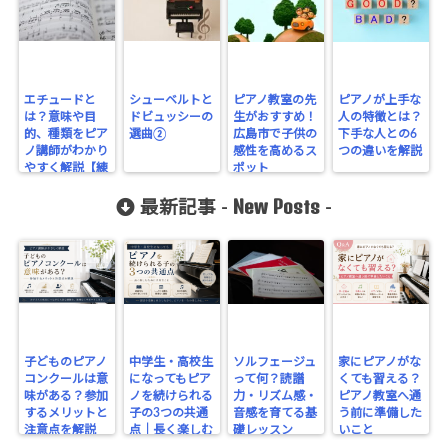
エチュードと
シューベルトと
ピアノ教室の先
ピアノが上手な
は？意味や目
ドビュッシーの
生がおすすめ！
人の特徴とは？
的、種類をピア
選曲②
広島市で子供の
下手な人との6
ノ講師がわかり
感性を高めるス
つの違いを解説
やすく解説【練
ポット
習曲の基礎知
New Posts
識】
最新記事 -
-
子どものピアノ
中学生・高校生
ソルフェージュ
家にピアノがな
コンクールは意
になってもピア
って何？読譜
くても習える？
味がある？参加
ノを続けられる
力・リズム感・
ピアノ教室へ通
するメリットと
子の3つの共通
音感を育てる基
う前に準備した
注意点を解説
点｜長く楽しむ
礎レッスン
いこと
ために大切なこ