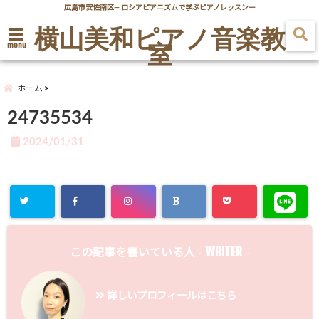
広島市安佐南区― ロシアピアニズムで学ぶピアノレッスンー
横山美和ピアノ音楽教
室
menu
ホーム
24735534
2024/01/31
WRITER
この記事を書いている人 -
-
詳しいプロフィールはこちら