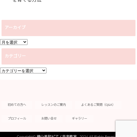
アーカイブ
ア
ー
カテゴリー
カ
イ
カ
ブ
テ
ゴ
リ
ー
初めての方へ
レッスンのご案内
よくあるご質問（Q&A）
プロフィール
お問い合せ
ギャラリー
Copyright©
横山美和ピアノ音楽教室
, 2024 All Rights Reserved.