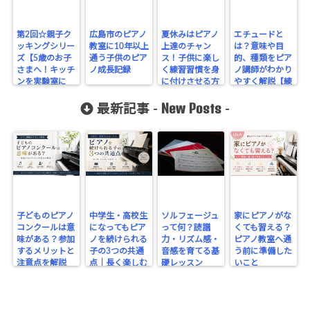
第2回☆親子ク
広島市のピアノ
夏休みはピアノ
エチュードと
ッキングシリー
教室に10年以上
上達のチャン
は？意味や目
ズ【5歳のお子
通う子供のピア
ス！子供に楽し
的、種類をピア
さまへ！キッチ
ノ成長記録
く練習習慣を身
ノ講師がわかり
ンを実験室に
に付けさせる方
やすく解説【練
☆】
法
習曲の基礎知
New Posts
識】
最新記事 -
-
子どものピアノ
中学生・高校生
ソルフェージュ
家にピアノがな
コンクールは意
になってもピア
って何？読譜
くても習える？
味がある？参加
ノを続けられる
力・リズム感・
ピアノ教室へ通
するメリットと
子の3つの共通
音感を育てる基
う前に準備した
注意点を解説
点｜長く楽しむ
礎レッスン
いこと
ために大切なこ
と