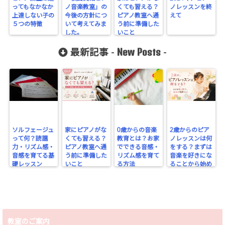
ってもなかなか
ノ音楽教室」の
くても習える？
ノレッスンを終
上達しない子の
今後の方針につ
ピアノ教室へ通
えて
５つの特徴
いて考えてみま
う前に準備した
した。
いこと
New Posts
最新記事 -
-
ソルフェージュ
家にピアノがな
0歳からの音楽
2歳からのピア
って何？読譜
くても習える？
教育とは？お家
ノレッスンは何
力・リズム感・
ピアノ教室へ通
でできる音感・
をする？まずは
音感を育てる基
う前に準備した
リズム感を育て
音楽を好きにな
礎レッスン
いこと
る方法
ることから始め
よう
教室のご案内