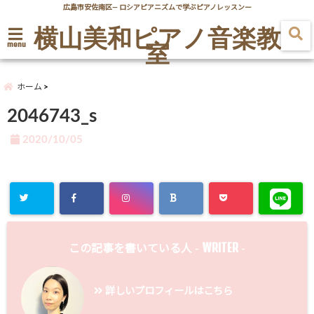
広島市安佐南区― ロシアピアニズムで学ぶピアノレッスンー
横山美和ピアノ音楽教
室
menu
ホーム
2046743_s
2020/10/05
WRITER
この記事を書いている人 -
-
詳しいプロフィールはこちら