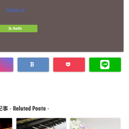
Follow @
feedly
Related Posts
事 -
-