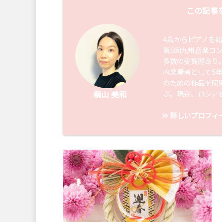
この記事
4歳からピアノを
第5回九州音楽コ
多数の受賞歴あり
内楽奏者として5
のための作品を研
ぶ。現在、ロシア
横山 美和
詳しいプロフィ