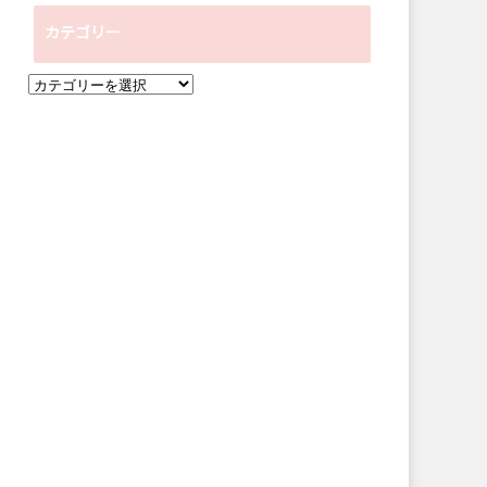
ー
カテゴリー
カ
イ
カ
ブ
テ
ゴ
リ
ー