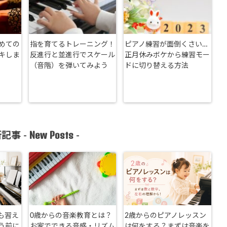
めての
指を育てるトレーニング！
ピアノ練習が面倒くさい…
キしま
反進行と並進行でスケール
正月休みボケから練習モー
（音階）を弾いてみよう
ドに切り替える方法
New Posts
記事 -
-
も習え
0歳からの音楽教育とは？
2歳からのピアノレッスン
う前に
お家でできる音感・リズム
は何をする？まずは音楽を