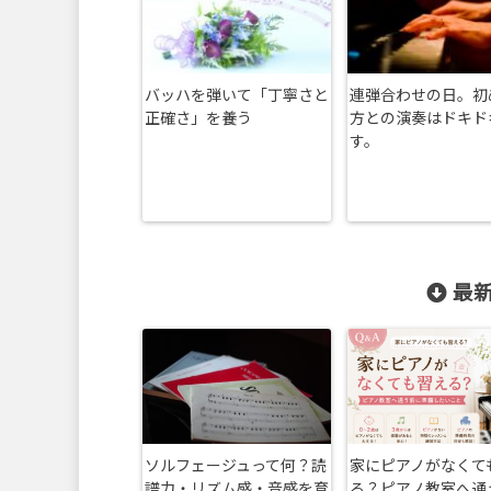
バッハを弾いて「丁寧さと
連弾合わせの日。初
正確さ」を養う
方との演奏はドキド
す。
最新
ソルフェージュって何？読
家にピアノがなくて
譜力・リズム感・音感を育
る？ピアノ教室へ通