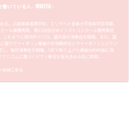
WRITER
を書いている人 -
-
始める。広島音楽高等学校、エリザベト音楽大学音楽学部卒業。
ンクール最優秀賞、第15回全日本ソリストコンクール優秀賞他
。 これまでに県内外でソロ、室内楽の演奏会を開催。また、室
年に渡りヴァイオリン奏者の井後勝彦氏とヴァイオリンとピアノ
究し、毎月演奏会を開催。5年で取り上げた楽曲は約80曲に及
ピアニズムに基づくピアノ奏法を坂元あゆみ氏に師事。
ールはこちら