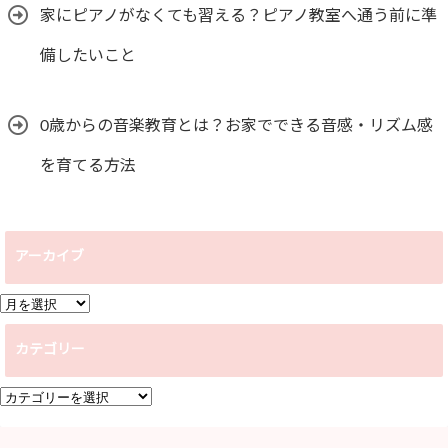
家にピアノがなくても習える？ピアノ教室へ通う前に準
備したいこと
0歳からの音楽教育とは？お家でできる音感・リズム感
を育てる方法
アーカイブ
ア
ー
カテゴリー
カ
イ
カ
ブ
テ