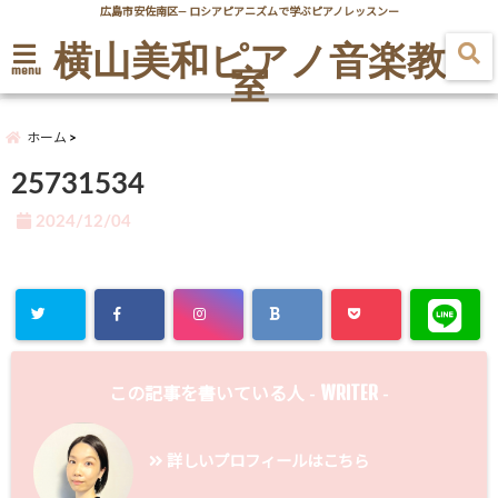
広島市安佐南区― ロシアピアニズムで学ぶピアノレッスンー
横山美和ピアノ音楽教
室
menu
ホーム
25731534
2024/12/04
WRITER
この記事を書いている人 -
-
詳しいプロフィールはこちら