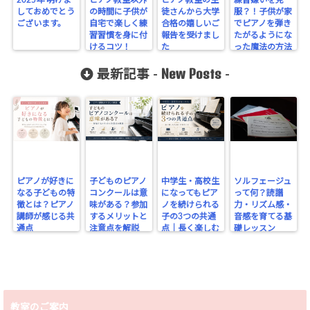
しておめでとう
の時間に子供が
徒さんから大学
服？！子供が家
ございます。
自宅で楽しく練
合格の嬉しいご
でピアノを弾き
習習慣を身に付
報告を受けまし
たがるようにな
けるコツ！
た
った魔法の方法
New Posts
最新記事 -
-
ピアノが好きに
子どものピアノ
中学生・高校生
ソルフェージュ
なる子どもの特
コンクールは意
になってもピア
って何？読譜
徴とは？ピアノ
味がある？参加
ノを続けられる
力・リズム感・
講師が感じる共
するメリットと
子の3つの共通
音感を育てる基
通点
注意点を解説
点｜長く楽しむ
礎レッスン
ために大切なこ
と
教室のご案内