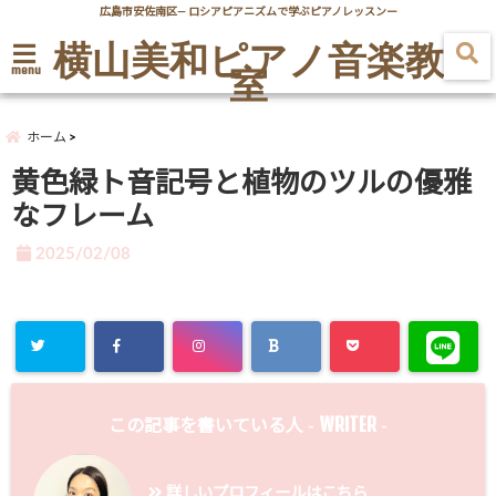
広島市安佐南区― ロシアピアニズムで学ぶピアノレッスンー
横山美和ピアノ音楽教
室
menu
ホーム
黄色緑ト音記号と植物のツルの優雅
なフレーム
2025/02/08
WRITER
この記事を書いている人 -
-
詳しいプロフィールはこちら