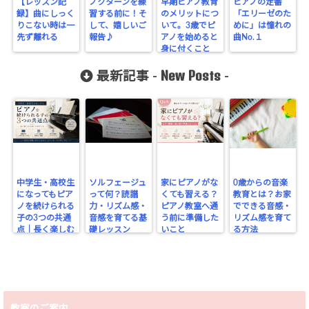
【レッスン記
ノクターンを練
早期ピアノ教育
ピアノの定番
録】曲にしっく
習する前に！そ
のメリットにつ
「エリーゼのた
りこない時は一
して、嬉しいご
いて。3歳でピ
めに」は憧れの
先ず離れる
報告♪
アノを始めると
曲No.１
身に付くこと
New Posts
最新記事 -
-
中学生・高校生
ソルフェージュ
家にピアノがな
0歳からの音楽
になってもピア
って何？読譜
くても習える？
教育とは？お家
ノを続けられる
力・リズム感・
ピアノ教室へ通
でできる音感・
子の3つの共通
音感を育てる基
う前に準備した
リズム感を育て
点｜長く楽しむ
礎レッスン
いこと
る方法
ために大切なこ
と
教室のご案内