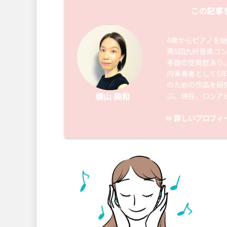
この記事
4歳からピアノを
第5回九州音楽コ
多数の受賞歴あり
内楽奏者として5
のための作品を研
ぶ。現在、ロシア
横山 美和
詳しいプロフィ