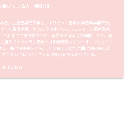
WRITER
を書いている人 -
-
始める。広島音楽高等学校、エリザベト音楽大学音楽学部卒業。
ンクール最優秀賞、第15回全日本ソリストコンクール優秀賞他
。 これまでに県内外でソロ、室内楽の演奏会を開催。また、室
年に渡りヴァイオリン奏者の井後勝彦氏とヴァイオリンとピアノ
究し、毎月演奏会を開催。5年で取り上げた楽曲は約80曲に及
ピアニズムに基づくピアノ奏法を坂元あゆみ氏に師事。
ールはこちら