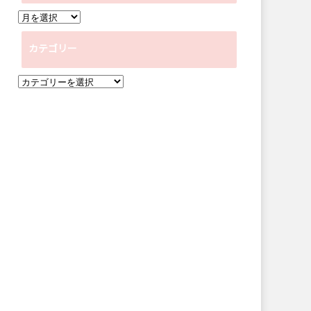
ア
ー
カテゴリー
カ
イ
カ
ブ
テ
ゴ
リ
ー