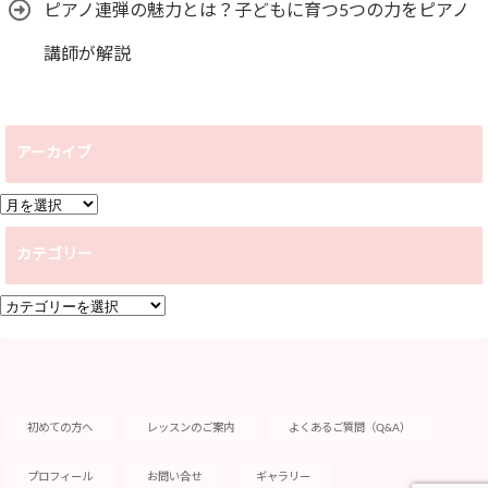
ピアノ連弾の魅力とは？子どもに育つ5つの力をピアノ
講師が解説
アーカイブ
ア
ー
カテゴリー
カ
イ
カ
ブ
テ
ゴ
リ
ー
初めての方へ
レッスンのご案内
よくあるご質問（Q&A）
プロフィール
お問い合せ
ギャラリー