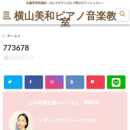
広島市安佐南区― ロシアピアニズムで学ぶピアノレッスンー
横山美和ピアノ音楽教
室
menu
ホーム
773678
2022/01/25
WRITER
この記事を書いている人 -
-
詳しいプロフィールはこちら