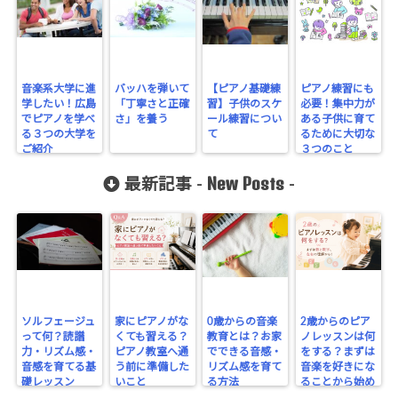
音楽系大学に進
バッハを弾いて
【ピアノ基礎練
ピアノ練習にも
学したい！広島
「丁寧さと正確
習】子供のスケ
必要！集中力が
でピアノを学べ
さ」を養う
ール練習につい
ある子供に育て
る３つの大学を
て
るために大切な
ご紹介
３つのこと
New Posts
最新記事 -
-
ソルフェージュ
家にピアノがな
0歳からの音楽
2歳からのピア
って何？読譜
くても習える？
教育とは？お家
ノレッスンは何
力・リズム感・
ピアノ教室へ通
でできる音感・
をする？まずは
音感を育てる基
う前に準備した
リズム感を育て
音楽を好きにな
礎レッスン
いこと
る方法
ることから始め
よう