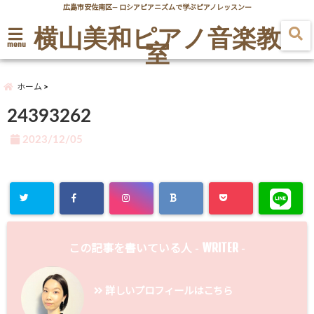
広島市安佐南区― ロシアピアニズムで学ぶピアノレッスンー
横山美和ピアノ音楽教
室
menu
ホーム
24393262
2023/12/05
WRITER
この記事を書いている人 -
-
詳しいプロフィールはこちら