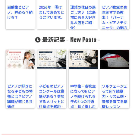
受験生とピア
2026年 明け
理想の休日の過
ピアノ教室の先
ノ、辞める？続
ましておめでと
ごし方♪（広島
生おすすめ教
ける？
うございます。
市にある大好き
本！「バーナ
なお店をご紹
ム・ピアノテク
介）
ニック」の魅力
New Posts
最新記事 -
-
ピアノが好きに
子どものピアノ
中学生・高校生
ソルフェージュ
なる子どもの特
コンクールは意
になってもピア
って何？読譜
徴とは？ピアノ
味がある？参加
ノを続けられる
力・リズム感・
講師が感じる共
するメリットと
子の3つの共通
音感を育てる基
通点
注意点を解説
点｜長く楽しむ
礎レッスン
ために大切なこ
と