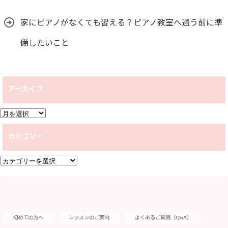
家にピアノがなくても習える？ピアノ教室へ通う前に準
備したいこと
アーカイブ
ア
ー
カテゴリー
カ
イ
カ
ブ
テ
ゴ
リ
ー
初めての方へ
レッスンのご案内
よくあるご質問（Q&A）