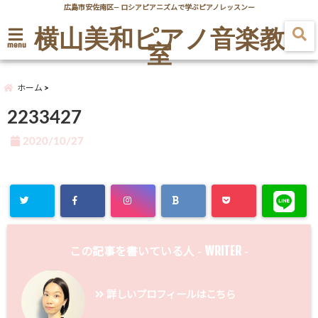
広島市安佐南区― ロシアピアニズムで学ぶピアノレッスンー
横山美和ピアノ音楽教
室
menu
ホーム
2233427
2020/10/27
WRITER
この記事を書いている人 -
-
詳しいプロフィールはこちら