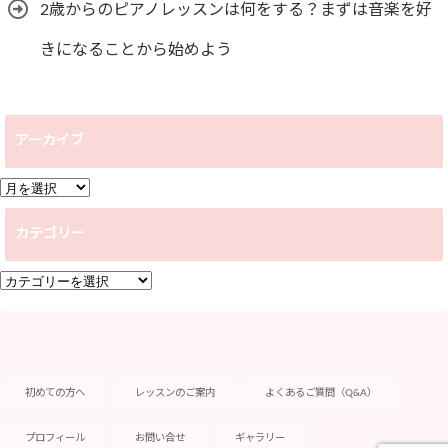
2歳からのピアノレッスンは何をする？まずは音楽を好
きになることから始めよう
アーカイブ
ア
ー
カテゴリー
カ
イ
カ
ブ
テ
ゴ
リ
ー
初めての方へ
レッスンのご案内
よくあるご質問（Q&A）
プロフィール
お問い合せ
ギャラリー