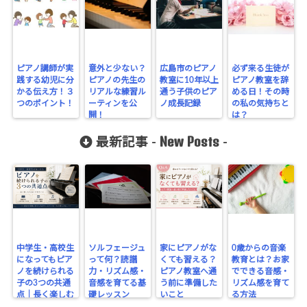
ピアノ講師が実
意外と少ない？
広島市のピアノ
必ず来る生徒が
践する幼児に分
ピアノの先生の
教室に10年以上
ピアノ教室を辞
かる伝え方！３
リアルな練習ル
通う子供のピア
める日！その時
つのポイント！
ーティンを公
ノ成長記録
の私の気持ちと
開！
は？
New Posts
最新記事 -
-
中学生・高校生
ソルフェージュ
家にピアノがな
0歳からの音楽
になってもピア
って何？読譜
くても習える？
教育とは？お家
ノを続けられる
力・リズム感・
ピアノ教室へ通
でできる音感・
子の3つの共通
音感を育てる基
う前に準備した
リズム感を育て
点｜長く楽しむ
礎レッスン
いこと
る方法
ために大切なこ