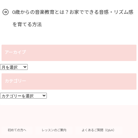
0歳からの音楽教育とは？お家でできる音感・リズム感
を育てる方法
アーカイブ
ア
ー
カテゴリー
カ
イ
カ
ブ
テ
ゴ
リ
ー
初めての方へ
レッスンのご案内
よくあるご質問（Q&A）