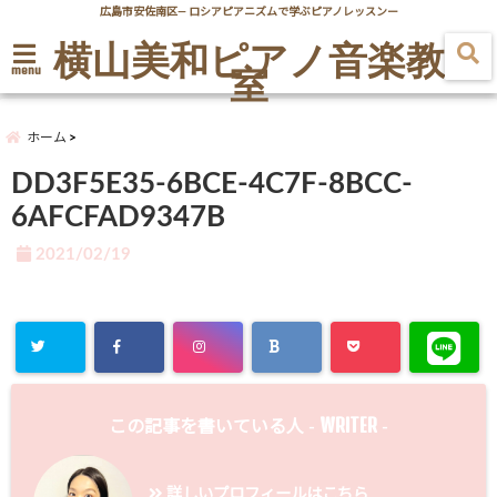
広島市安佐南区― ロシアピアニズムで学ぶピアノレッスンー
横山美和ピアノ音楽教
室
menu
ホーム
DD3F5E35-6BCE-4C7F-8BCC-
6AFCFAD9347B
2021/02/19
WRITER
この記事を書いている人 -
-
詳しいプロフィールはこちら