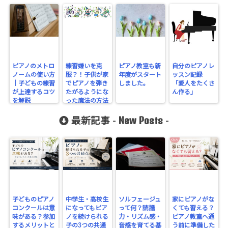
ピアノのメトロ
練習嫌いを克
ピアノ教室も新
自分のピアノレ
ノームの使い方
服？！子供が家
年度がスタート
ッスン記録
｜子どもの練習
でピアノを弾き
しました。
「愛人をたくさ
が上達するコツ
たがるようにな
ん作る」
を解説
った魔法の方法
New Posts
最新記事 -
-
子どものピアノ
中学生・高校生
ソルフェージュ
家にピアノがな
コンクールは意
になってもピア
って何？読譜
くても習える？
味がある？参加
ノを続けられる
力・リズム感・
ピアノ教室へ通
するメリットと
子の3つの共通
音感を育てる基
う前に準備した