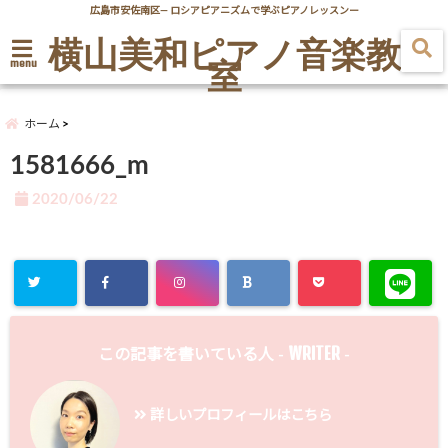
広島市安佐南区― ロシアピアニズムで学ぶピアノレッスンー
横山美和ピアノ音楽教
室
menu
ホーム
1581666_m
2020/06/22
WRITER
この記事を書いている人 -
-
詳しいプロフィールはこちら