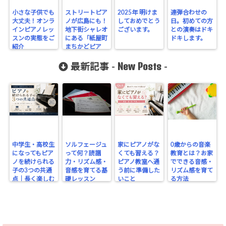
小さな子供でも
ストリートピア
2025年 明けま
連弾合わせの
大丈夫！オンラ
ノが広島にも！
しておめでとう
日。初めての方
インピアノレッ
地下街シャレオ
ございます。
との演奏はドキ
スンの実態をご
にある「紙屋町
ドキします。
紹介
まちかどピア
ノ」をご紹介
New Posts
最新記事 -
-
中学生・高校生
ソルフェージュ
家にピアノがな
0歳からの音楽
になってもピア
って何？読譜
くても習える？
教育とは？お家
ノを続けられる
力・リズム感・
ピアノ教室へ通
でできる音感・
子の3つの共通
音感を育てる基
う前に準備した
リズム感を育て
点｜長く楽しむ
礎レッスン
いこと
る方法
ために大切なこ
と