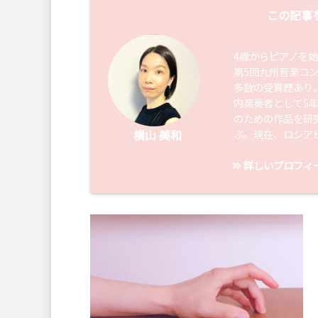
この記事
4歳からピアノを
第5回九州音楽コ
多数の受賞歴あり
内楽奏者として5
のための作品を研
ぶ。現在、ロシア
横山 美和
詳しいプロフィ