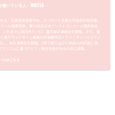
WRITER
を書いている人 -
-
始める。広島音楽高等学校、エリザベト音楽大学音楽学部卒業。
ンクール最優秀賞、第15回全日本ソリストコンクール優秀賞他
。 これまでに県内外でソロ、室内楽の演奏会を開催。また、室
年に渡りヴァイオリン奏者の井後勝彦氏とヴァイオリンとピアノ
究し、毎月演奏会を開催。5年で取り上げた楽曲は約80曲に及
ピアニズムに基づくピアノ奏法を坂元あゆみ氏に師事。
ールはこちら