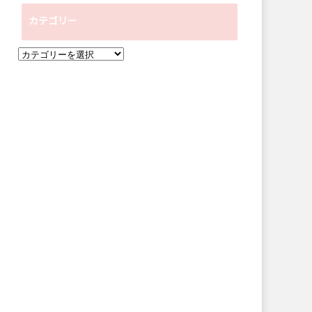
ー
カテゴリー
カ
イ
カ
ブ
テ
ゴ
リ
ー