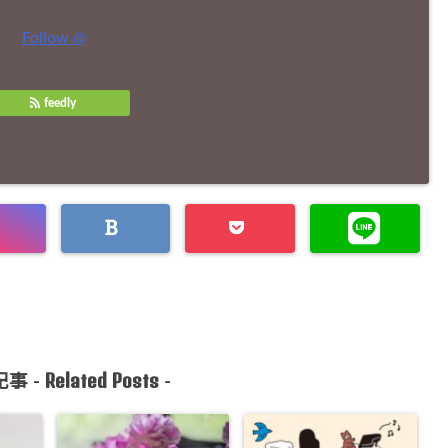
Follow @
feedly
Related Posts
事 -
-