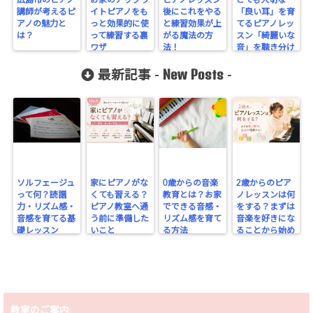
講師が考えるピ
イトピアノをも
後にこれをやる
「良い耳」を育
アノの魅力と
っと効果的に使
と練習効果が上
てるピアノレッ
は？
って練習する裏
がる魔法の方
スン「綺麗いな
ワザ
法！
音」を聴き分け
る方法とは？
New Posts
最新記事 -
-
ソルフェージュ
家にピアノがな
0歳からの音楽
2歳からのピア
って何？読譜
くても習える？
教育とは？お家
ノレッスンは何
力・リズム感・
ピアノ教室へ通
でできる音感・
をする？まずは
音感を育てる基
う前に準備した
リズム感を育て
音楽を好きにな
礎レッスン
いこと
る方法
ることから始め
よう
教室のご案内