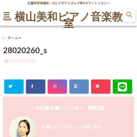
広島市安佐南区― ロシアピアニズムで学ぶピアノレッスンー
横山美和ピアノ音楽教
室
menu
ホーム
28020260_s
2024/01/02
WRITER
この記事を書いている人 -
-
詳しいプロフィールはこちら