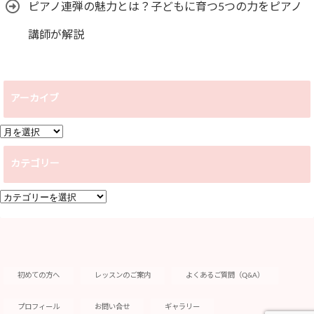
ピアノ連弾の魅力とは？子どもに育つ5つの力をピアノ
講師が解説
アーカイブ
ア
ー
カテゴリー
カ
イ
カ
ブ
テ
ゴ
リ
ー
初めての方へ
レッスンのご案内
よくあるご質問（Q&A）
プロフィール
お問い合せ
ギャラリー