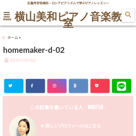
広島市安佐南区― ロシアピアニズムで学ぶピアノレッスンー
横山美和ピアノ音楽教
室
menu
ホーム
homemaker-d-02
2020/06/02
WRITER
この記事を書いている人 -
-
詳しいプロフィールはこちら