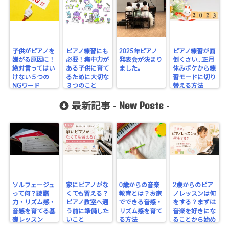
子供がピアノを
ピアノ練習にも
2025年ピアノ
ピアノ練習が面
嫌がる原因に！
必要！集中力が
発表会が決まり
倒くさい…正月
絶対言ってはい
ある子供に育て
ました。
休みボケから練
けない５つの
るために大切な
習モードに切り
NGワード
３つのこと
替える方法
New Posts
最新記事 -
-
ソルフェージュ
家にピアノがな
0歳からの音楽
2歳からのピア
って何？読譜
くても習える？
教育とは？お家
ノレッスンは何
力・リズム感・
ピアノ教室へ通
でできる音感・
をする？まずは
音感を育てる基
う前に準備した
リズム感を育て
音楽を好きにな
礎レッスン
いこと
る方法
ることから始め
よう