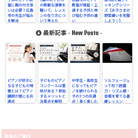
室に親の付き添
の素敵な演奏を
教室が検証！上
ッキングシリー
いは必要？広島
聴いて、レッス
達する子供と伸
ズ【お子さまの
市の先生が悩み
ンの在り方につ
び悩む子供の違
野菜嫌いを克服
を解決
いて考えた
い
しよう！】
New Posts
最新記事 -
-
ピアノが好きに
子どものピアノ
中学生・高校生
ソルフェージュ
なる子どもの特
コンクールは意
になってもピア
って何？読譜
徴とは？ピアノ
味がある？参加
ノを続けられる
力・リズム感・
講師が感じる共
するメリットと
子の3つの共通
音感を育てる基
通点
注意点を解説
点｜長く楽しむ
礎レッスン
ために大切なこ
と
教室のご案内