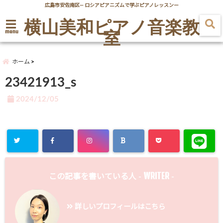
広島市安佐南区― ロシアピアニズムで学ぶピアノレッスンー
横山美和ピアノ音楽教
室
menu
ホーム
23421913_s
2024/12/05
WRITER
この記事を書いている人 -
-
詳しいプロフィールはこちら