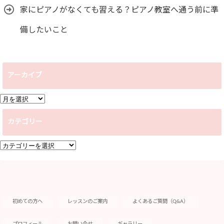
家にピアノがなくても習える？ピアノ教室へ通う前に準
備したいこと
アーカイブ
ア
ー
カテゴリー
カ
イ
カ
ブ
テ
ゴ
リ
ー
初めての方へ
レッスンのご案内
よくあるご質問（Q&A）
プロフィール
お問い合せ
ギャラリー