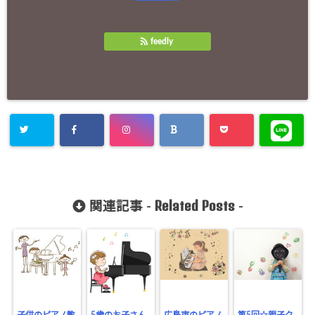
feedly
Related Posts
関連記事 -
-
子供のピアノ教
5歳のお子さん
広島市のピアノ
第5回☆親子ク