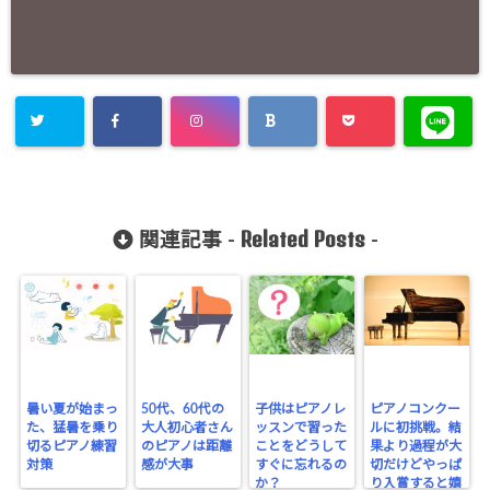
Related Posts
関連記事 -
-
暑い夏が始まっ
50代、60代の
子供はピアノレ
ピアノコンクー
た、猛暑を乗り
大人初心者さん
ッスンで習った
ルに初挑戦。結
切るピアノ練習
のピアノは距離
ことをどうして
果より過程が大
対策
感が大事
すぐに忘れるの
切だけどやっぱ
か？
り入賞すると嬉