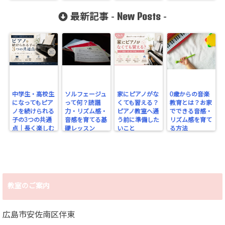
しいよね！
New Posts
最新記事 -
-
中学生・高校生
ソルフェージュ
家にピアノがな
0歳からの音楽
になってもピア
って何？読譜
くても習える？
教育とは？お家
ノを続けられる
力・リズム感・
ピアノ教室へ通
でできる音感・
子の3つの共通
音感を育てる基
う前に準備した
リズム感を育て
点｜長く楽しむ
礎レッスン
いこと
る方法
ために大切なこ
と
教室のご案内
広島市安佐南区伴東