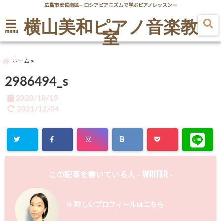
広島市安佐南区― ロシアピアニズムで学ぶピアノレッスンー
横山美和ピアノ音楽教
室
menu
ホーム
2986494_s
2020/10/19
2021/12/04
WRITER
この記事を書いている人 -
-
詳しいプロフィールはこちら