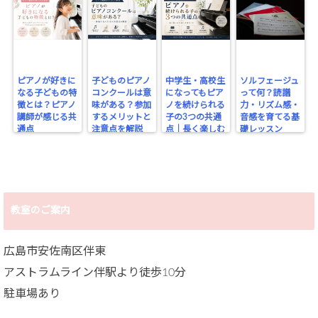
ピアノが好きに
子どものピアノ
中学生・高校生
ソルフェージュ
なる子どもの特
コンクールは意
になってもピア
って何？読譜
徴とは？ピアノ
味がある？参加
ノを続けられる
力・リズム感・
講師が感じる共
するメリットと
子の3つの共通
音感を育てる基
通点
注意点を解説
点｜長く楽しむ
礎レッスン
ために大切なこ
と
教室のご案内
広島市安佐南区伴東
アストラムライン伴駅より徒歩10分
駐車場あり