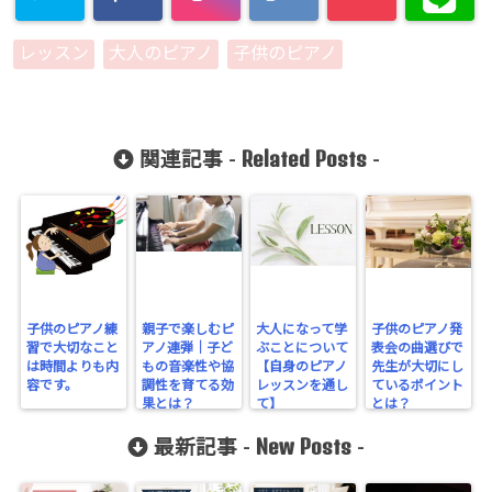
レッスン
大人のピアノ
子供のピアノ
Related Posts
関連記事 -
-
子供のピアノ練
親子で楽しむピ
大人になって学
子供のピアノ発
習で大切なこと
アノ連弾｜子ど
ぶことについて
表会の曲選びで
は時間よりも内
もの音楽性や協
【自身のピアノ
先生が大切にし
容です。
調性を育てる効
レッスンを通し
ているポイント
果とは？
て】
とは？
New Posts
最新記事 -
-