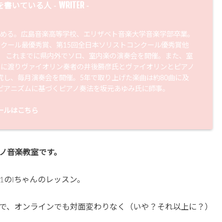
WRITER
を書いている人 -
-
始める。広島音楽高等学校、エリザベト音楽大学音楽学部卒業。
ンクール最優秀賞、第15回全日本ソリストコンクール優秀賞他
。 これまでに県内外でソロ、室内楽の演奏会を開催。また、室
年に渡りヴァイオリン奏者の井後勝彦氏とヴァイオリンとピアノ
究し、毎月演奏会を開催。5年で取り上げた楽曲は約80曲に及
ピアニズムに基づくピアノ奏法を坂元あゆみ氏に師事。
ールはこちら
ノ音楽教室です。
1のIちゃんのレッスン。
で、オンラインでも対面変わりなく（いや？それ以上に？）