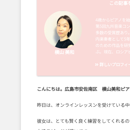
この記事
4歳からピアノを
第5回九州音楽コ
多数の受賞歴あり
内楽奏者として5
のための作品を研
ぶ。現在、ロシア
横山 美和
詳しいプロフィ
こんにちは。広島市安佐南区 横山美和ピア
昨日は、オンラインレッスンを受けている中
彼女は、とても賢く良く練習をしてくれるの