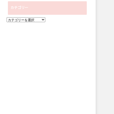
ー
カテゴリー
カ
イ
カ
ブ
テ
ゴ
リ
ー