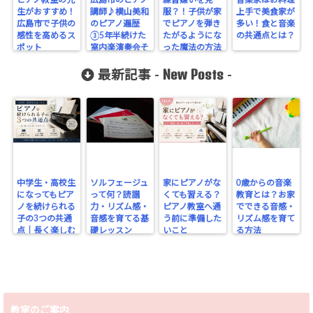
生がおすすめ！
講師♪横山美和
服？！子供が家
上手で美食家が
広島市で子供の
のピアノ遍歴
でピアノを弾き
多い！食と音楽
感性を高めるス
③5年半続けた
たがるようにな
の共通点とは？
ポット
室内楽演奏会そ
った魔法の方法
してこれからの
New Posts
夢
最新記事 -
-
中学生・高校生
ソルフェージュ
家にピアノがな
0歳からの音楽
になってもピア
って何？読譜
くても習える？
教育とは？お家
ノを続けられる
力・リズム感・
ピアノ教室へ通
でできる音感・
子の3つの共通
音感を育てる基
う前に準備した
リズム感を育て
点｜長く楽しむ
礎レッスン
いこと
る方法
ために大切なこ
と
教室のご案内