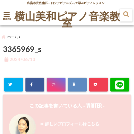
広島市安佐南区― ロシアピアニズムで学ぶピアノレッスンー
横山美和ピアノ音楽教
室
menu
ホーム
3365969_s
2024/06/13
WRITER
この記事を書いている人 -
-
詳しいプロフィールはこちら