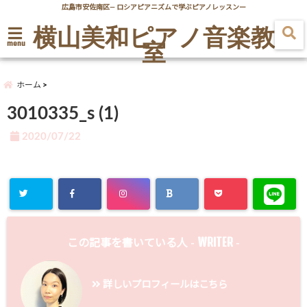
広島市安佐南区― ロシアピアニズムで学ぶピアノレッスンー
横山美和ピアノ音楽教
室
menu
ホーム
3010335_s (1)
2020/07/22
WRITER
この記事を書いている人 -
-
詳しいプロフィールはこちら