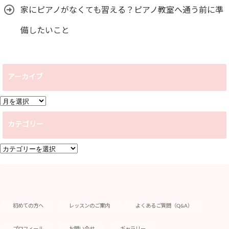
家にピアノがなくても習える？ピアノ教室へ通う前に準
備したいこと
アーカイブ
ア
ー
カテゴリー
カ
イ
カ
ブ
テ
ゴ
リ
ー
初めての方へ
レッスンのご案内
よくあるご質問（Q&A）
プロフィール
お問い合せ
ギャラリー