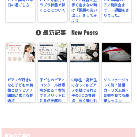
日の過ごし方
ラブラ状態で弾
手く進まない時
アノ発表会ま
くことについて
は「課題の洗い
で、一週間をき
出し」をしてみ
りました。
よう
New Posts
最新記事 -
-
ピアノが好きに
子どものピアノ
中学生・高校生
ソルフェージュ
なる子どもの特
コンクールは意
になってもピア
って何？読譜
徴とは？ピアノ
味がある？参加
ノを続けられる
力・リズム感・
講師が感じる共
するメリットと
子の3つの共通
音感を育てる基
通点
注意点を解説
点｜長く楽しむ
礎レッスン
ために大切なこ
と
教室のご案内