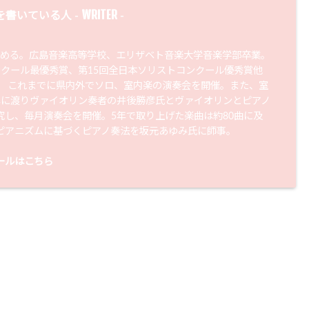
WRITER
を書いている人 -
-
始める。広島音楽高等学校、エリザベト音楽大学音楽学部卒業。
ンクール最優秀賞、第15回全日本ソリストコンクール優秀賞他
。 これまでに県内外でソロ、室内楽の演奏会を開催。また、室
年に渡りヴァイオリン奏者の井後勝彦氏とヴァイオリンとピアノ
究し、毎月演奏会を開催。5年で取り上げた楽曲は約80曲に及
ピアニズムに基づくピアノ奏法を坂元あゆみ氏に師事。
ールはこちら