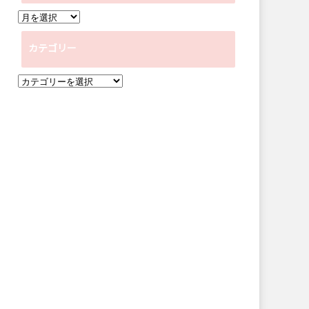
ア
ー
カテゴリー
カ
イ
カ
ブ
テ
ゴ
リ
ー