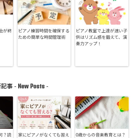
会が終
ピアノ練習時間を確保する
ピアノ教室で上達が速い子
ための簡単な時間管理術
供はリズム感を鍛えて、演
奏力アップ！
New Posts
記事 -
-
何？読
家にピアノがなくても習え
0歳からの音楽教育とは？