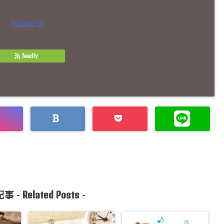
Follow @
feedly
Related Posts
事 -
-