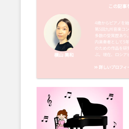
この記事
4歳からピアノを
第5回九州音楽コ
多数の受賞歴あり
内楽奏者として5
のための作品を研
ぶ。現在、ロシア
横山 美和
詳しいプロフィ