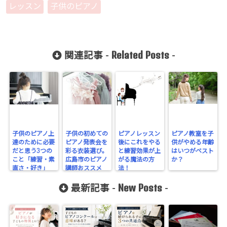
レッスン
子供のピアノ
Related Posts
関連記事 -
-
子供のピアノ上
子供の初めての
ピアノレッスン
ピアノ教室を子
達のために必要
ピアノ発表会を
後にこれをやる
供がやめる年齢
だと思う3つの
彩る衣装選び。
と練習効果が上
はいつがベスト
こと「練習・素
広島市のピアノ
がる魔法の方
か？
直さ・好き」
講師おススメ
法！
は？
New Posts
最新記事 -
-