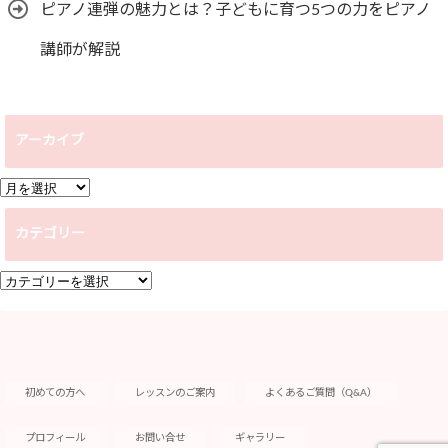
ピアノ連弾の魅力とは？子どもに育つ5つの力をピアノ
講師が解説
アーカイブ
ア
ー
カテゴリー
カ
イ
カ
ブ
テ
ゴ
リ
ー
初めての方へ
レッスンのご案内
よくあるご質問（Q&A）
プロフィール
お問い合せ
ギャラリー