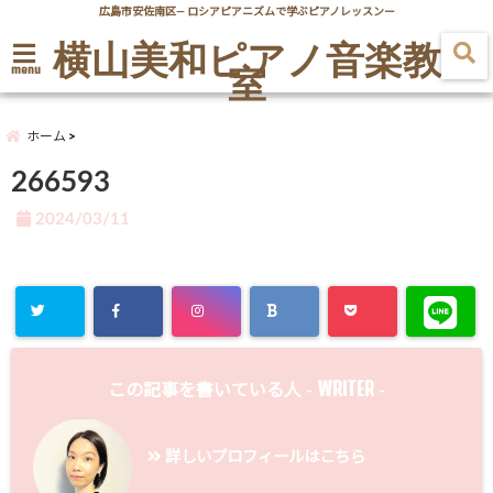
広島市安佐南区― ロシアピアニズムで学ぶピアノレッスンー
横山美和ピアノ音楽教
室
menu
ホーム
266593
2024/03/11
WRITER
この記事を書いている人 -
-
詳しいプロフィールはこちら