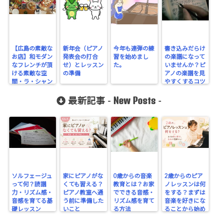
【広島の素敵な
新年会（ピアノ
今年も連弾の練
書き込みだらけ
お店】和モダン
発表会の打合
習を始めまし
の楽譜になって
なフレンチが頂
せ）とレッスン
た。
いませんか？ピ
ける素敵な空
の準備
アノの楽譜を見
間・ラ・シャン
やすくするコツ
ブル幟町茶寮
とは？
New Posts
最新記事 -
-
ソルフェージュ
家にピアノがな
0歳からの音楽
2歳からのピア
って何？読譜
くても習える？
教育とは？お家
ノレッスンは何
力・リズム感・
ピアノ教室へ通
でできる音感・
をする？まずは
音感を育てる基
う前に準備した
リズム感を育て
音楽を好きにな
礎レッスン
いこと
る方法
ることから始め
よう