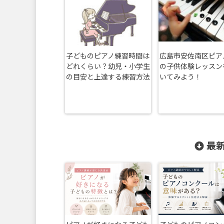
子どものピアノ練習時間は
広島市安佐南区ピア
どれくらい？幼児・小学生
の子供体験レッスン
の目安と上達する練習方法
いてみよう！
最新