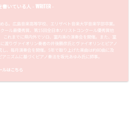
WRITER
を書いている人 -
-
始める。広島音楽高等学校、エリザベト音楽大学音楽学部卒業。
ンクール最優秀賞、第15回全日本ソリストコンクール優秀賞他
。 これまでに県内外でソロ、室内楽の演奏会を開催。また、室
年に渡りヴァイオリン奏者の井後勝彦氏とヴァイオリンとピアノ
究し、毎月演奏会を開催。5年で取り上げた楽曲は約80曲に及
ピアニズムに基づくピアノ奏法を坂元あゆみ氏に師事。
ールはこちら