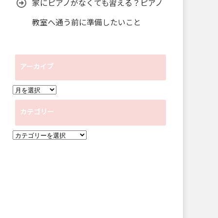
家にピアノがなくても習える？ピアノ
教室へ通う前に準備したいこと
アーカイブ
ア
ー
カテゴリー
カ
イ
カ
ブ
テ
ゴ
リ
ー