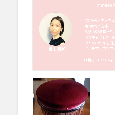
この記事
4歳からピアノを
第5回九州音楽コ
多数の受賞歴あり
内楽奏者として5
のための作品を研
ぶ。現在、ロシア
横山 美和
詳しいプロフィ