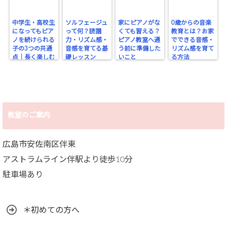
中学生・高校生
ソルフェージュ
家にピアノがな
0歳からの音楽
になってもピア
って何？読譜
くても習える？
教育とは？お家
ノを続けられる
力・リズム感・
ピアノ教室へ通
でできる音感・
子の3つの共通
音感を育てる基
う前に準備した
リズム感を育て
点｜長く楽しむ
礎レッスン
いこと
る方法
ために大切なこ
と
教室のご案内
広島市安佐南区伴東
アストラムライン伴駅より徒歩10分
駐車場あり
＊初めての方へ