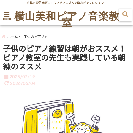
広島市安佐南区― ロシアピアニズムで学ぶピアノレッスンー
横山美和ピアノ音楽教
室
menu
ホーム
子供のピアノ
子供のピアノ練習は朝がおススメ！
ピアノ教室の先生も実践している朝
練のススメ
2025/02/19
2026/06/04