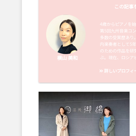
この記事
4歳からピアノを
第5回九州音楽コ
多数の受賞歴あり
内楽奏者として5
のための作品を研
ぶ。現在、ロシア
横山 美和
詳しいプロフィ