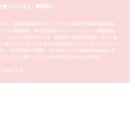
WRITER
を書いている人 -
-
始める。広島音楽高等学校、エリザベト音楽大学音楽学部卒業。
ンクール最優秀賞、第15回全日本ソリストコンクール優秀賞他
。 これまでに県内外でソロ、室内楽の演奏会を開催。また、室
年に渡りヴァイオリン奏者の井後勝彦氏とヴァイオリンとピアノ
究し、毎月演奏会を開催。5年で取り上げた楽曲は約80曲に及
ピアニズムに基づくピアノ奏法を坂元あゆみ氏に師事。
ールはこちら