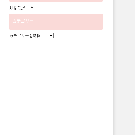
ア
ー
カテゴリー
カ
イ
カ
ブ
テ
ゴ
リ
ー