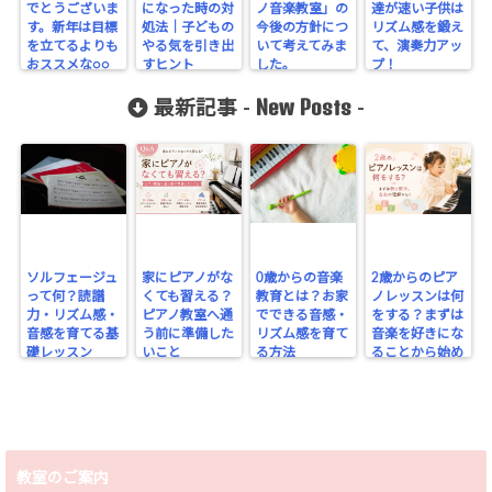
でとうございま
になった時の対
ノ音楽教室」の
達が速い子供は
す。新年は目標
処法｜子どもの
今後の方針につ
リズム感を鍛え
を立てるよりも
やる気を引き出
いて考えてみま
て、演奏力アッ
おススメな○○
すヒント
した。
プ！
リストを作ろ
New Posts
う！
最新記事 -
-
ソルフェージュ
家にピアノがな
0歳からの音楽
2歳からのピア
って何？読譜
くても習える？
教育とは？お家
ノレッスンは何
力・リズム感・
ピアノ教室へ通
でできる音感・
をする？まずは
音感を育てる基
う前に準備した
リズム感を育て
音楽を好きにな
礎レッスン
いこと
る方法
ることから始め
よう
教室のご案内