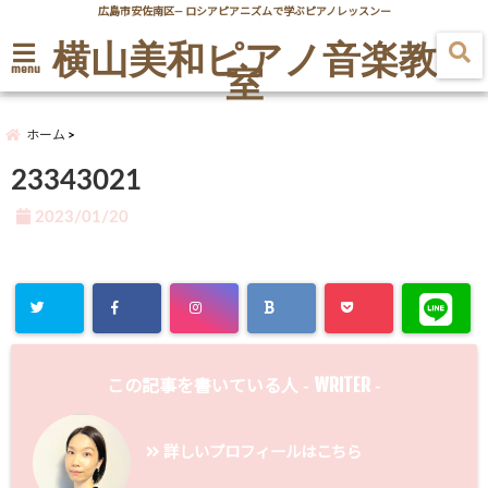
広島市安佐南区― ロシアピアニズムで学ぶピアノレッスンー
横山美和ピアノ音楽教
室
menu
ホーム
23343021
2023/01/20
WRITER
この記事を書いている人 -
-
詳しいプロフィールはこちら