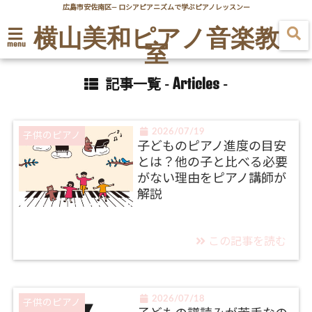
広島市安佐南区― ロシアピアニズムで学ぶピアノレッスンー
横山美和ピアノ音楽教
室
menu
Articles
記事一覧 -
-
2026/07/19
子供のピアノ
子どものピアノ進度の目安
とは？他の子と比べる必要
がない理由をピアノ講師が
解説
この記事を読む
2026/07/18
子供のピアノ