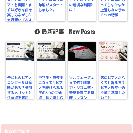
アノを再開！ま
年度がスタート
の適切な時間と
ってもなかなか
ずは好きな曲を
しました。
は？
上達しない子の
楽しみながら3
５つの特徴
カ月弾いてみよ
う
New Posts
最新記事 -
-
子どものピアノ
中学生・高校生
ソルフェージュ
家にピアノがな
コンクールは意
になってもピア
って何？読譜
くても習える？
味がある？参加
ノを続けられる
力・リズム感・
ピアノ教室へ通
するメリットと
子の3つの共通
音感を育てる基
う前に準備した
注意点を解説
点｜長く楽しむ
礎レッスン
いこと
ために大切なこ
と
教室のご案内