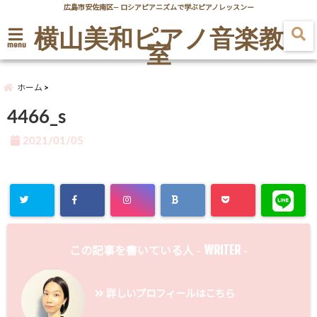
広島市安佐南区― ロシアピアニズムで学ぶピアノレッスンー
横山美和ピアノ音楽教
室
menu
ホーム
4466_s
2021/01/05
WRITER
この記事を書いている人 -
-
詳しいプロフィールはこちら