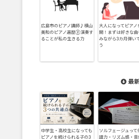
広島市のピアノ講師♪横山
大人になってピアノ
美和のピアノ遍歴②演奏す
開！まずは好きな曲
ることが私の生きる力
みながら3カ月弾い
う
最新
中学生・高校生になっても
ソルフェージュって
ピアノを続けられる子の3
譜力・リズム感・音