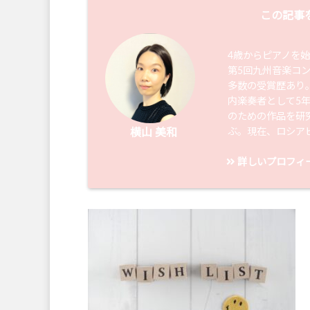
この記事
4歳からピアノを
第5回九州音楽コ
多数の受賞歴あり
内楽奏者として5
のための作品を研
ぶ。現在、ロシア
横山 美和
詳しいプロフィ