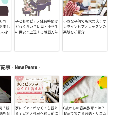
を再
子どものピアノ練習時間は
小さな子供でも大丈夫！オ
を楽し
どれくらい？幼児・小学生
ンラインピアノレッスンの
てみよ
の目安と上達する練習方法
実態をご紹介
New Posts
記事 -
-
何？読
家にピアノがなくても習え
0歳からの音楽教育とは？
感を育
る？ピアノ教室へ通う前に
お家でできる音感・リズム