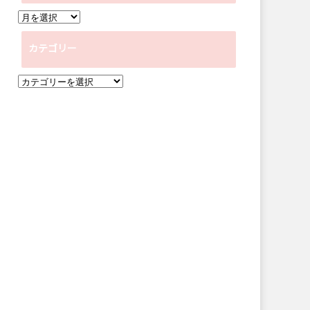
ア
ー
カテゴリー
カ
イ
カ
ブ
テ
ゴ
リ
ー