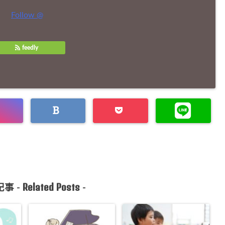
Follow @
feedly
Related Posts
事 -
-