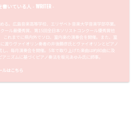
WRITER
を書いている人 -
-
始める。広島音楽高等学校、エリザベト音楽大学音楽学部卒業。
ンクール最優秀賞、第15回全日本ソリストコンクール優秀賞他
。 これまでに県内外でソロ、室内楽の演奏会を開催。また、室
年に渡りヴァイオリン奏者の井後勝彦氏とヴァイオリンとピアノ
究し、毎月演奏会を開催。5年で取り上げた楽曲は約80曲に及
ピアニズムに基づくピアノ奏法を坂元あゆみ氏に師事。
ールはこちら