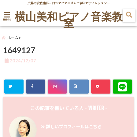
広島市安佐南区― ロシアピアニズムで学ぶピアノレッスンー
横山美和ピアノ音楽教
室
menu
ホーム
1649127
2024/12/07
WRITER
この記事を書いている人 -
-
詳しいプロフィールはこちら