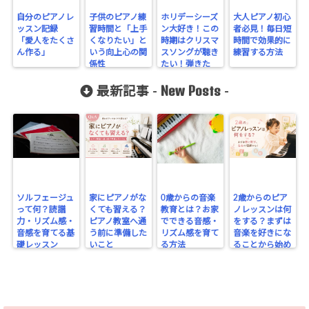
自分のピアノレ
子供のピアノ練
ホリデーシーズ
大人ピアノ初心
ッスン記録
習時間と「上手
ン大好き！この
者必見！毎日短
「愛人をたくさ
くなりたい」と
時期はクリスマ
時間で効果的に
ん作る」
いう向上心の関
スソングが聴き
練習する方法
係性
たい！弾きた
い！
New Posts
最新記事 -
-
ソルフェージュ
家にピアノがな
0歳からの音楽
2歳からのピア
って何？読譜
くても習える？
教育とは？お家
ノレッスンは何
力・リズム感・
ピアノ教室へ通
でできる音感・
をする？まずは
音感を育てる基
う前に準備した
リズム感を育て
音楽を好きにな
礎レッスン
いこと
る方法
ることから始め
よう