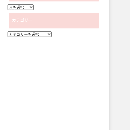
ア
ー
カテゴリー
カ
イ
カ
ブ
テ
ゴ
リ
ー