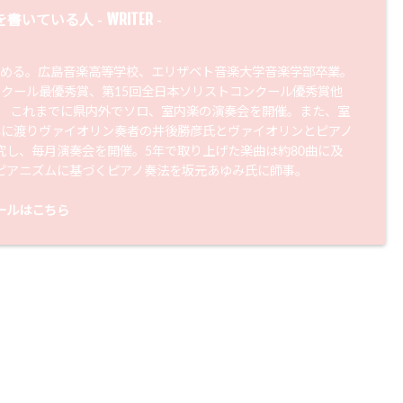
WRITER
を書いている人 -
-
始める。広島音楽高等学校、エリザベト音楽大学音楽学部卒業。
ンクール最優秀賞、第15回全日本ソリストコンクール優秀賞他
。 これまでに県内外でソロ、室内楽の演奏会を開催。また、室
年に渡りヴァイオリン奏者の井後勝彦氏とヴァイオリンとピアノ
究し、毎月演奏会を開催。5年で取り上げた楽曲は約80曲に及
ピアニズムに基づくピアノ奏法を坂元あゆみ氏に師事。
ールはこちら