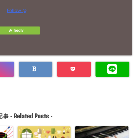
Follow @
feedly
Related Posts
事 -
-