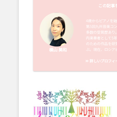
この記事
4歳からピアノを
第5回九州音楽コ
多数の受賞歴あり
内楽奏者として5
のための作品を研
ぶ。現在、ロシア
横山 美和
詳しいプロフィ