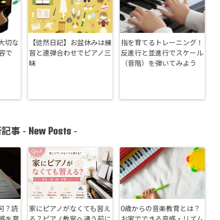
大切な
【徒然日記】お盆休みは練
指を育てるトレーニング！
容で
習と連弾合わせでピアノ三
反進行と並進行でスケール
昧
（音階）を弾いてみよう
New Posts
記事 -
-
何？読
家にピアノがなくても習え
0歳からの音楽教育とは？
感を育
る？ピアノ教室へ通う前に
お家でできる音感・リズム