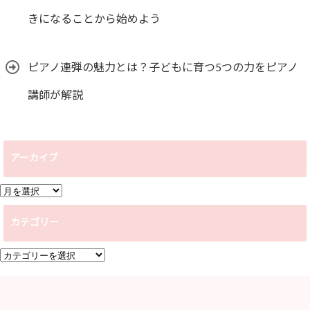
きになることから始めよう
ピアノ連弾の魅力とは？子どもに育つ5つの力をピアノ
講師が解説
アーカイブ
ア
ー
カテゴリー
カ
イ
カ
ブ
テ
ゴ
リ