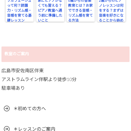
ソルフェージュ
家にピアノがな
0歳からの音楽
2歳からのピア
って何？読譜
くても習える？
教育とは？お家
ノレッスンは何
力・リズム感・
ピアノ教室へ通
でできる音感・
をする？まずは
音感を育てる基
う前に準備した
リズム感を育て
音楽を好きにな
礎レッスン
いこと
る方法
ることから始め
よう
教室のご案内
広島市安佐南区伴東
アストラムライン伴駅より徒歩10分
駐車場あり
＊初めての方へ
＊レッスンのご案内