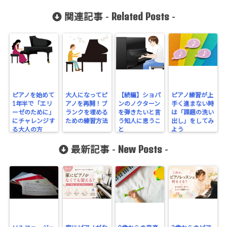
Related Posts
関連記事 -
-
ピアノを始めて
大人になってピ
【続編】ショパ
ピアノ練習が上
1年半で「エリ
アノを再開！ブ
ンのノクターン
手く進まない時
ーゼのために」
ランクを埋める
を弾きたいと言
は「課題の洗い
にチャレンジす
ための練習方法
う知人に思うこ
出し」をしてみ
る大人の方
と
よう
New Posts
最新記事 -
-