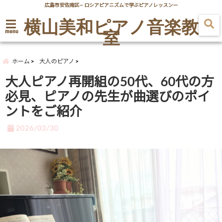
広島市安佐南区― ロシアピアニズムで学ぶピアノレッスンー
横山美和ピアノ音楽教
室
menu
ホーム
大人のピアノ
大人ピアノ再開組の50代、60代の方
必見、ピアノの先生が曲選びのポイ
ントをご紹介
2026/03/30